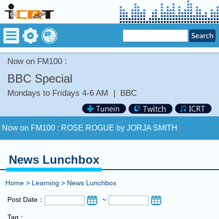
Now on FM100 :
BBC Special
Mondays to Fridays 4-6 AM
|
BBC
Now on FM100 :
ROSE ROGUE by JORJA SMITH
COMING UP :
GINGER ME SLOWLY by SOMI
News Lunchbox
NEXT PROGRAM :
BBC News
Home
>
Learning
>
News Lunchbox
Now on FM100 :
ROSE ROGUE by JORJA SMITH
Post Date：
~
Tag：