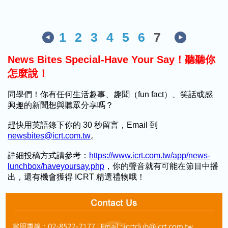
1
2
3
4
5
6
7
News Bites Special-Have Your Say！聽聽你
怎麼說！
同學們！你有任何生活趣事、趣聞（fun fact）、笑話或感
興趣的新聞想與聽眾分享嗎？
趕快用英語錄下你的 30 秒留言，Email 到
newsbites@icrt.com.tw
。
詳細投稿方式請參考：
https://www.icrt.com.tw/app/news-
lunchbox/haveyoursay.php
，你的聲音就有可能在節目中播
出，還有機會獲得 ICRT 精選禮物哦！