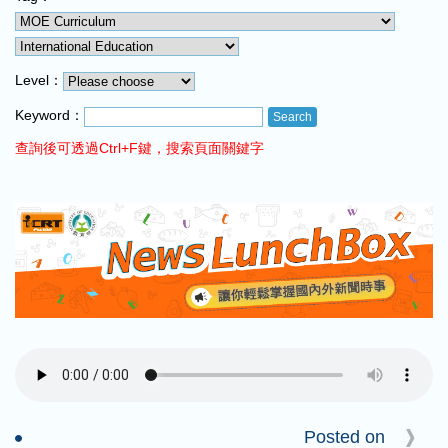
COMING UP :
GINGER ME SLOWLY by SOMI
NEXT PROGRAM :
BBC News
Level：
Keyword：
查詢後可透過Ctrl+F鍵，搜索頁面關鍵字
Posted on