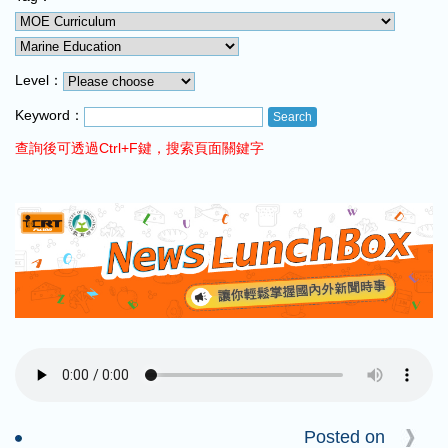
COMING UP :
THE WORST by JHENE AIKO
NEXT PROGRAM :
ICRT Automated Music Mix
Level：
Keyword：
查詢後可透過Ctrl+F鍵，搜索頁面關鍵字
Posted on