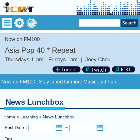
Now on FM100 :
Asia Pop 40 * Repeat
Thursdays 11pm - Fridays 1am
|
Joey Chou
Now on FM100 :
Stay tuned for more Music and Fun...
COMING UP :
THE WORST by JHENE AIKO
News Lunchbox
NEXT PROGRAM :
ICRT Automated Music Mix
Home
>
Learning
>
News Lunchbox
Now on FM100 :
Stay tuned for more Music and Fun...
Post Date：
~
Tag：