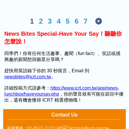
1
2
3
4
5
6
7
News Bites Special-Have Your Say！聽聽你
怎麼說！
同學們！你有任何生活趣事、趣聞（fun fact）、笑話或感
興趣的新聞想與聽眾分享嗎？
趕快用英語錄下你的 30 秒留言，Email 到
newsbites@icrt.com.tw
。
詳細投稿方式請參考：
https://www.icrt.com.tw/app/news-
lunchbox/haveyoursay.php
，你的聲音就有可能在節目中播
出，還有機會獲得 ICRT 精選禮物哦！