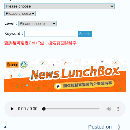
COMING UP :
NEXT PROGRAM :
ICRT Automated Music Mix
Level：
Keyword：
查詢後可透過Ctrl+F鍵，搜索頁面關鍵字
Posted on