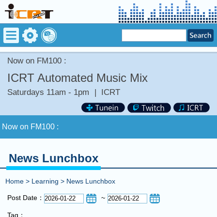
Now on FM100 :
ICRT Automated Music Mix
Saturdays 11am - 1pm
|
ICRT
Now on FM100 :
COMING UP :
News Lunchbox
NEXT PROGRAM :
ICRT Automated Music Mix
Home
>
Learning
>
News Lunchbox
Now on FM100 :
Post Date：
~
Tag：