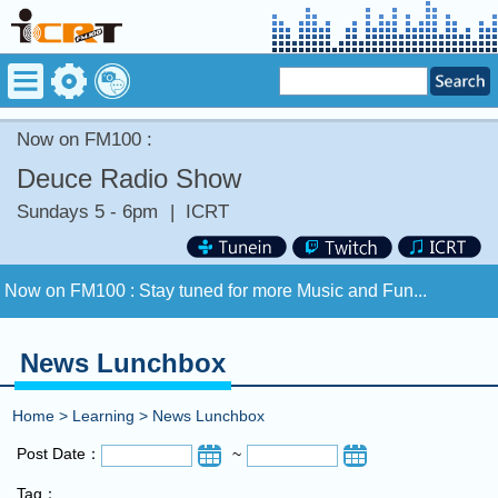
Now on FM100 :
Deuce Radio Show
Sundays 5 - 6pm
|
ICRT
Now on FM100 :
Stay tuned for more Music and Fun...
COMING UP :
News Lunchbox
NEXT PROGRAM :
RazzamaJazz
Home
>
Learning
>
News Lunchbox
Now on FM100 :
Stay tuned for more Music and Fun...
Post Date：
~
Tag：