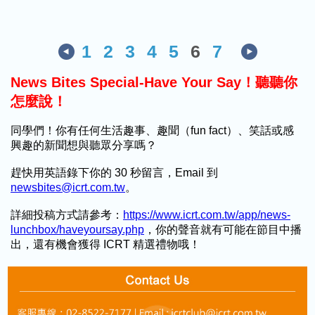
1
2
3
4
5
6
7
News Bites Special-Have Your Say！聽聽你
怎麼說！
同學們！你有任何生活趣事、趣聞（fun fact）、笑話或感
興趣的新聞想與聽眾分享嗎？
趕快用英語錄下你的 30 秒留言，Email 到
newsbites@icrt.com.tw
。
詳細投稿方式請參考：
https://www.icrt.com.tw/app/news-
lunchbox/haveyoursay.php
，你的聲音就有可能在節目中播
出，還有機會獲得 ICRT 精選禮物哦！